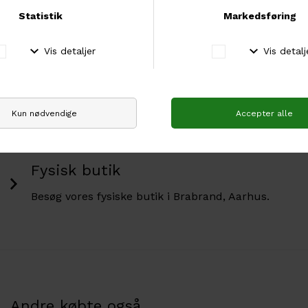
Garn af høj kvalitet
Vi har den bedste garn i den højeste kvalitet.
Fri fragt over 500 kr
Hos os er der fri fragt ved køb for mere end 500
kr.
Fysisk butik
Besøg vores fysiske butik i Brabrand, Aarhus.
Andre købte også