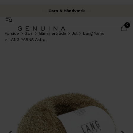
Fysisk butik i Brabrand
Fri fragt over 500 kr.
Garn & Håndværk
0
Forside
Garn
Glimmertråde
Jul
Lang Yarns
LANG YARNS Astra