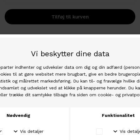
Strikkefasthed
: Ca. 40 masker pr. 10 cm på pind 1,5.
Med andre ord; Dette er primært en følgetråd, som
strikkes sammen med andre kvaliteter, eller med
flere tråde
Komposition:
60% Polyester, 40% Nylon
Løbelængde
: Ca. 550m pr. 25g
Vaskeanvisning
: Håndvaskes - tåler centrifugering i
maskinen
Stjernedrys til dit strikketøj. Intet mindre!