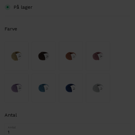
På lager
Farve
Antal
Antal