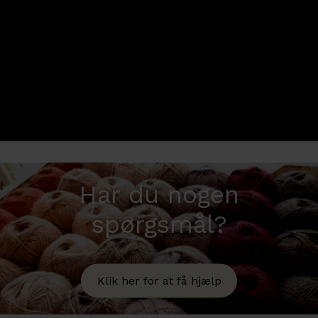
webshoppen, og du kan finde det via linket
nedenfor. Men hvis du har mulighed for det, så
sving ind omkring butikken og se på det, ægte.
Udvalgt keramik her
Har du nogen
spørgsmål?
Klik her for at få hjælp