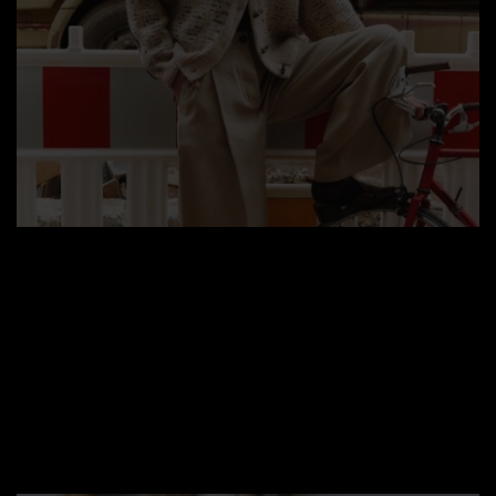
Isager Yarn
Jeg forhandler stort set hele sortimentet fra danske
'Isager Yarn' - og garnkits til et bredt udvalg fra
deres opskriftkollektioner, herunder kits fra den
nyeste kollektion 'Isager Archives 2'
Se udvalget her