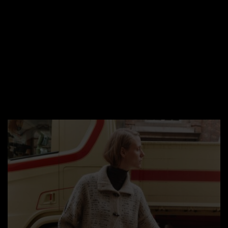
I butikken er jeg særligt glad for at forhandle varer,
som mennesker i høj grad selv har haft i hænderne.
Knapperne fra 'Fine Detail' er et stærkt eksempel
på et produkt som i sig selv er lille og undseeligt,
men som har en stærk effekt, fordi der er lagt
meget håndarbejde i processen.
Se udvalget her