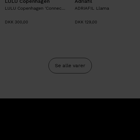
LULU Copenhagen
Adriafil
LULU Copenhagen 'Connected Hearts Ring'
ADRIAFIL Llama
DKK 300,00
DKK 129,00
Se alle varer
Et lille univers med