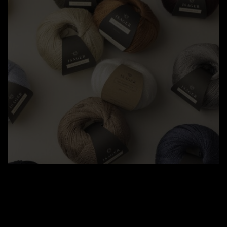
NYHED! Isager Mulberry Silk
En drøm er gået i opfyldelse med lanceringen af
Isagers smukke 'Mulberry Silk' - spundet på
baggrund af ældgamle kinesiske silketraditioner,