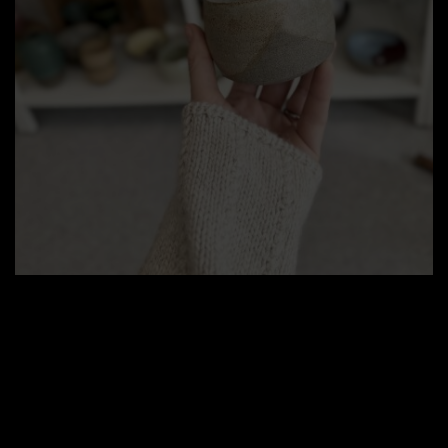
Keramik
Ligeså meget som jeg holder af strik, holder jeg af
andre smukke ting, skabt af kreative hænder.
Derfor har jeg i butikken et større udvalg af
forskelligt keramik - det meste skabt i
lokalområdet. Noget af det, er også til salg her på