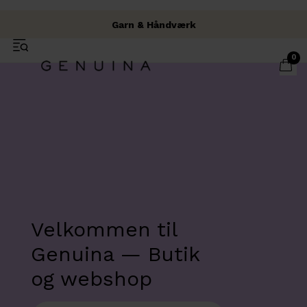
Fysisk butik i Brabrand
Fri fragt over 500 kr.
Garn & Håndværk
0
Velkommen til
Genuina — Butik
og webshop