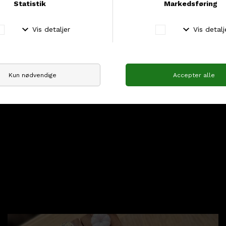
Cotton Waves
De seneste sæsoners største strikkemæssige
sommerhit 'Cotton Waves' er tilbage på lager - både
i gamle og nye farver. Det krøllede garn kan bruges
til et væld af fine sommerdesigns, både toppe og t-
shirts. Fx. Petiteknits 'Wave Tee', 'Sidewalk' serien
fra Spektakelstrik eller 'Sea Loop' serien fra
OtherLoops
Se udvalget her