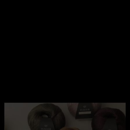
garn, lokalt
håndværk & kaffe.
Butikken blev født, sammen med et ønske om at
etablere et roligt miljø for interaktion og nærvær. Dels
for at tilfredsstille et behov hos mig selv, for at møde
mennesker, hvor de er – og dels for at tilfredsstille et
behov for socialt samvær, som jeg ved, eksisterer i
lokalmiljøet.
Læs mere om butikken