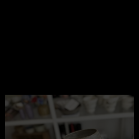
Hvilke strikkepinde man foretrækker kan nærmest
betegnes som religiøst for nogle strikkere. Jeg selv
foretrækker pinde i træ, på grund af følelsen i
hænderne, andre foretrækker metal, af andre
årsager. Jeg forhandler både pinde i bambus fra
japanske Seeknit og metalpinde fra Addi. Jeg har
valgt et smalt sortiment for at kunne sikre næsten
fuldt lager hele tiden.
Find din favorit her