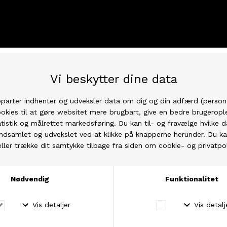
tilsat den grundighed og respekt for
håndarbejdsfaget som kendetegner Isager Yarn.
Find hele udvalget
her