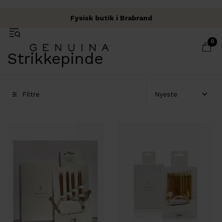
Fysisk butik i Brabrand
Fri fragt over 500 kr.
Garn & Håndværk
0
Strikkepinde
Filtre