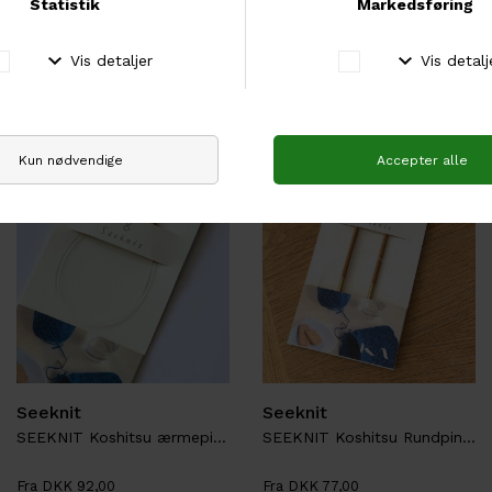
DKK 79,00
Fra DKK 105,00
Seeknit
Seeknit
SEEKNIT Koshitsu ærmepinde
SEEKNIT Koshitsu Rundpinde
Fra DKK 92,00
Fra DKK 77,00