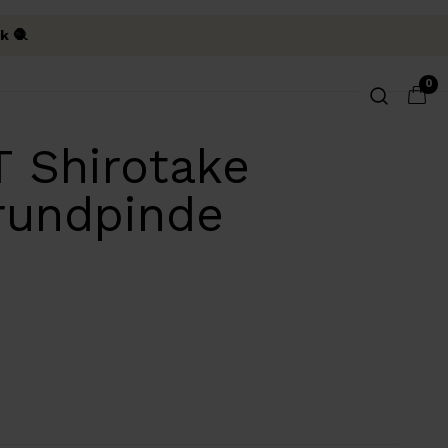
k 🧶
0
 Shirotake
rundpinde