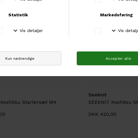
Seeknit
Koshitsu Startersæt M4
SEEKNIT Koshitsu St
00
DKK 420,00