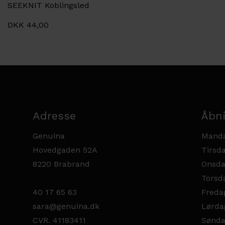
SEEKNIT Koblingsled
DKK 44,00
Adresse
Åbni
Genuina
Manda
Hovedgaden 52A
Tirsda
8220 Brabrand
Onsda
Torsda
40 17 65 63
Fredag
sara@genuina.dk
Lørda
CVR. 41183411
Sønda