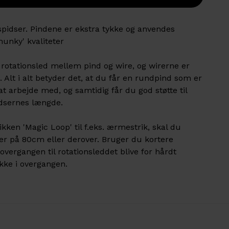
dser. Pindene er ekstra tykke og anvendes
unky' kvaliteter
 rotationsled mellem pind og wire, og wirerne er
. Alt i alt betyder det, at du får en rundpind som er
t arbejde med, og samtidig får du god støtte til
idsernes længde.
kken 'Magic Loop' til f.eks. ærmestrik, skal du
r på 80cm eller derover. Bruger du kortere
overgangen til rotationsleddet blive for hårdt
ække i overgangen.