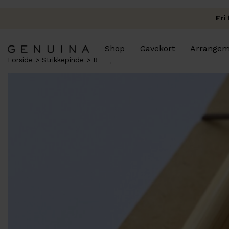
Fri
Shop
Gavekort
Arrangem
Forside
Strikkepinde
Rundpinde
Seeknit
SEEKNIT Shirot