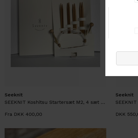
Seeknit
Seeknit
SEEKNIT Koshitsu Startersæt M2, 4 sæt spidser
SEEKNIT 
Fra DKK 400,00
DKK 550,