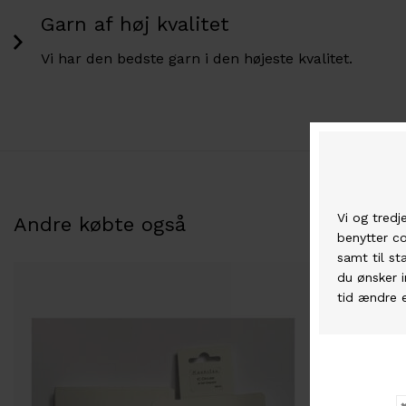
Garn af høj kvalitet
Vi har den bedste garn i den højeste kvalitet.
Andre købte også