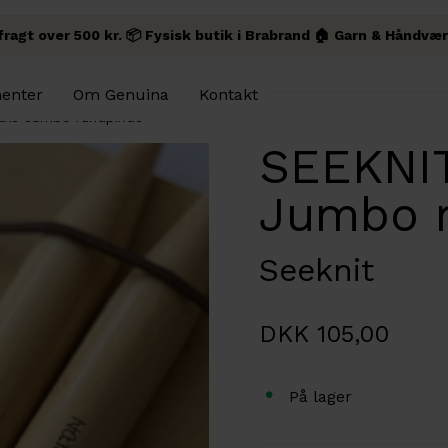
 fragt over 500 kr. 📦 Fysisk butik i Brabrand 🏠 Garn & Håndvær
enter
Om Genuina
Kontakt
ake Jumbo rundpinde
SEEKNIT
Jumbo 
Seeknit
DKK 105,00
På lager