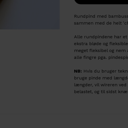
Rundpind med bambusspi
sammen med de helt 'ch
Alle rundpindene har et
ekstra bløde og fleksible
meget fleksibel og nem a
alle fingre pga. pindesp
NB:
Hvis du bruger tekni
bruge pinde med længde
længder, vil wireren ved 
belastet, og til sidst kn