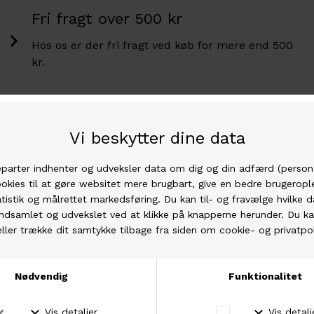
Fri fragt over 500 kr
Hos os er der fri fragt ved køb for mere end 500
kr.