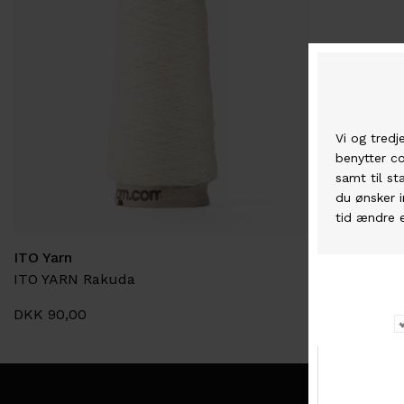
ITO Yarn
ITO YARN Rakuda
DKK 90,00