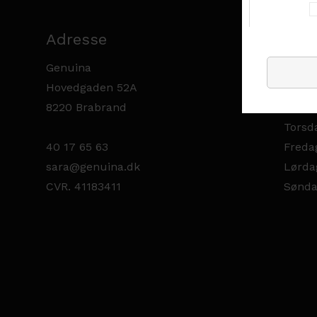
Adresse
Åbni
Genuina
Manda
Hovedgaden 52A
Tirsda
8220 Brabrand
Onsda
Torsda
40 17 65 63
Fredag
sara@genuina.dk
Lørda
CVR. 41183411
Sønda