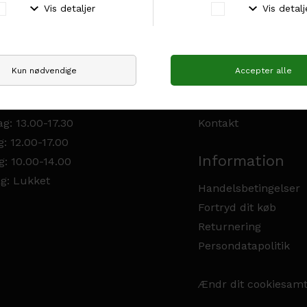
ngstider
Sitemap
g: Lukket
Forside
g: 13.00-17.30
Shop
g: 13.00-17.30
Om Genuina
g: 13.00-17.30
Kontakt
: 12.00-17.00
Information
g: 10.00-14.00
g: Lukket
Handelsbetingelser
Fortryd dit køb
Returnering
Persondatapolitik
Ændr dit cookiesam