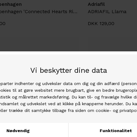
penhagen
Adriafil
LULU Copenhagen 'Connected Hearts Ring'
ADRIAFIL Llama
00
DKK 129,00