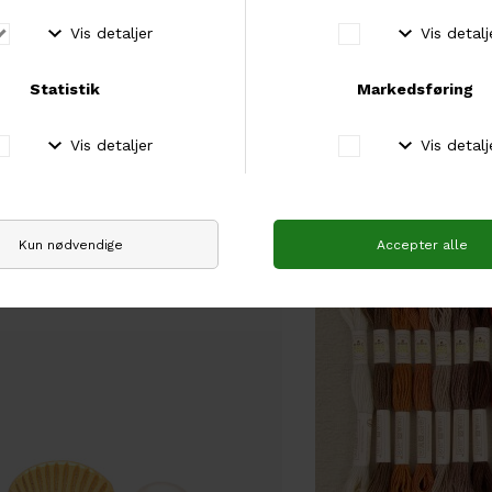
rn
LULU Copenhagen
ulberry Silk
LULU Copenhagen 'Co
0
DKK 600,00