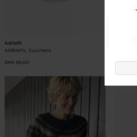
Adriafil
Isager Ya
ADRIAFIL Zucchero
ISAGER M
DKK 69,00
DKK 86,0