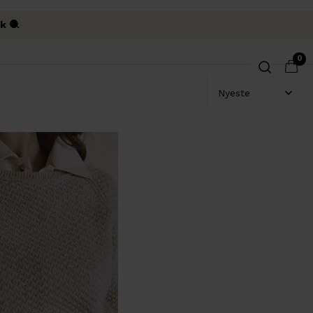
k 🧶
0