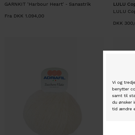
GARNKIT 'Harbour Heart' - Sanastrik
LULU Co
Fra DKK 1.094,00
DKK 300,