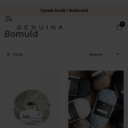
Fysisk butik i Brabrand
Fri fragt over 500 kr.
Garn & Håndværk
0
Bomuld
Filtre