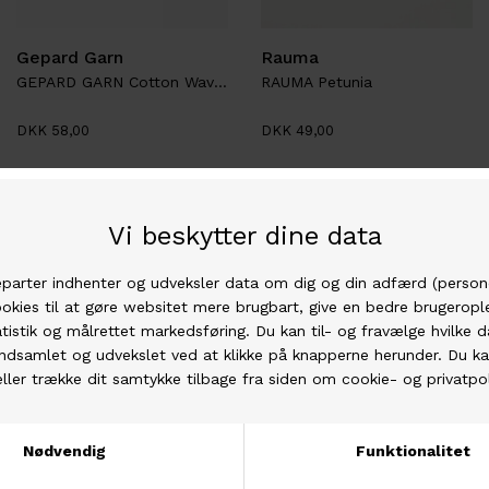
Gepard Garn
Rauma
GEPARD GARN Cotton Waves
RAUMA Petunia
DKK 58,00
DKK 49,00