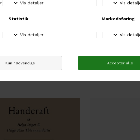
Fri fragt over 500 kr
Hos os er der fri fragt ved køb for mere end 500
kr.