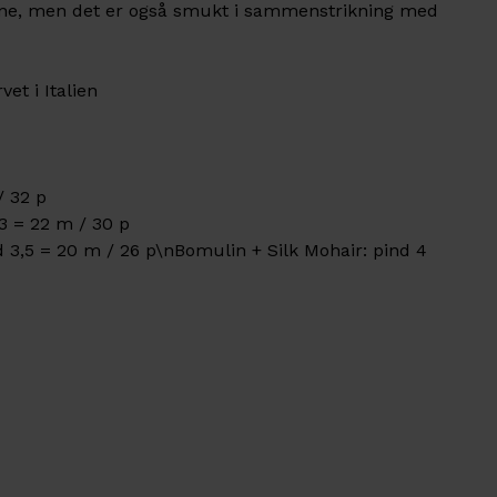
ene, men det er også smukt i sammenstrikning med
et i Italien
/ 32 p
3 = 22 m / 30 p
 3,5 = 20 m / 26 p\nBomulin + Silk Mohair: pind 4