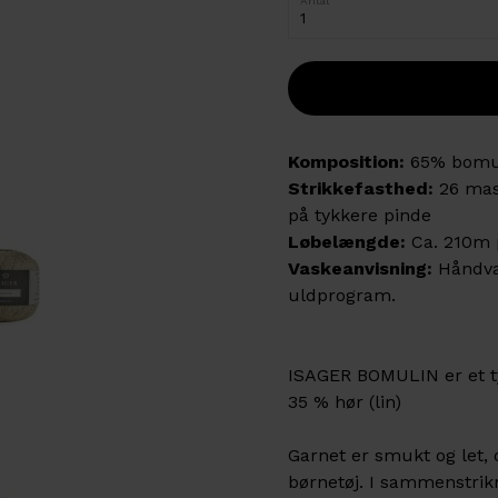
Antal
Komposition:
65% bomu
Strikkefasthed:
26 mask
på tykkere pinde
Løbelængde:
Ca. 210m 
Vaskeanvisning:
Håndvas
uldprogram.
ISAGER BOMULIN er et t
35 % hør (lin)
Garnet er smukt og let, o
børnetøj. I sammenstrik