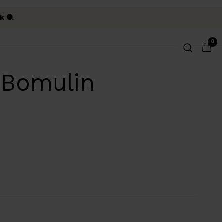
k 🧶
0
 Bomulin