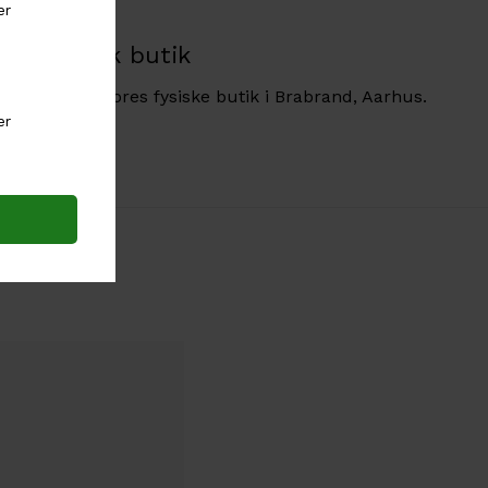
Fysisk butik
Besøg vores fysiske butik i Brabrand, Aarhus.