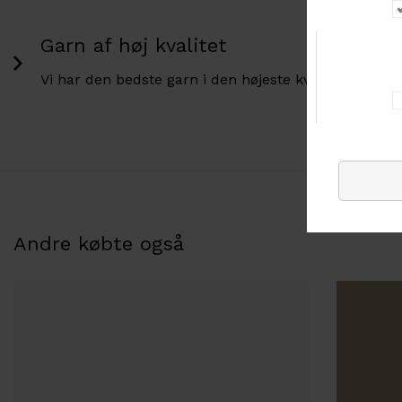
Garn af høj kvalitet
Vi har den bedste garn i den højeste kvalitet.
Andre købte også