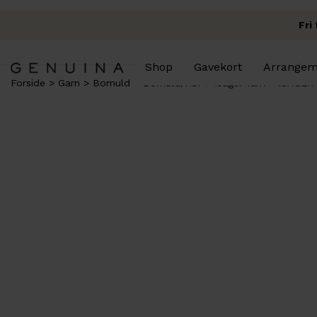
Fri
Shop
Gavekort
Arrangem
Forside
Garn
Bomuld
Bomuld/Hør
Isager Yarn
ISAGER 