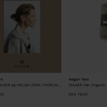
rn
Isager Yarn
HELGA ISAGER og HELGA JÓNA THÓRUNNARDÓTTIR, Handcraft
ISAGER Hør Organic
00
DKK 78,00