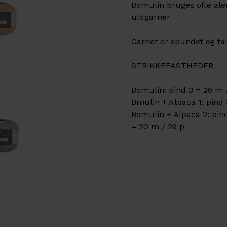
Bomulin bruges ofte al
uldgarner
Garnet er spundet og farv
STRIKKEFASTHEDER
Bomulin: pind 3 = 26 m 
Bmulin + Alpaca 1: pind 
Bomulin + Alpaca 2: pind
= 20 m / 26 p