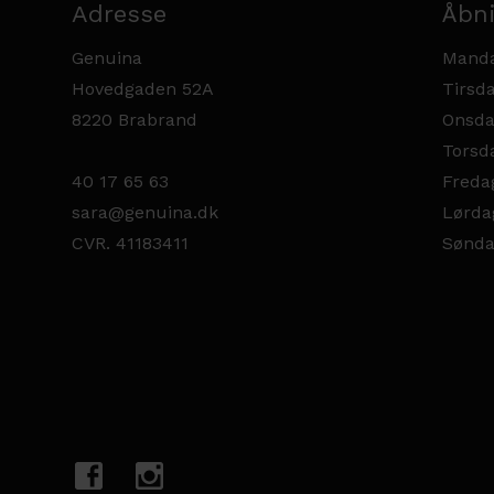
Adresse
Åbni
Genuina
Manda
Hovedgaden 52A
Tirsda
8220 Brabrand
Onsda
Torsda
40 17 65 63
Fredag
sara@genuina.dk
Lørda
CVR. 41183411
Sønda