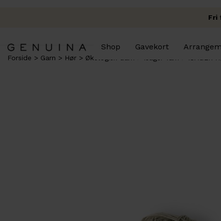
Fri
Shop
Gavekort
Arrangem
Forside
Garn
Hør
Økologisk Garn
Isager Yarn
ISAGER Hø