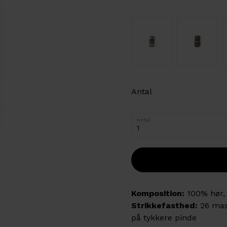
Antal
Antal
Komposition:
10
0% hør,
Strikkefasthed:
26 mask
på tykkere pinde