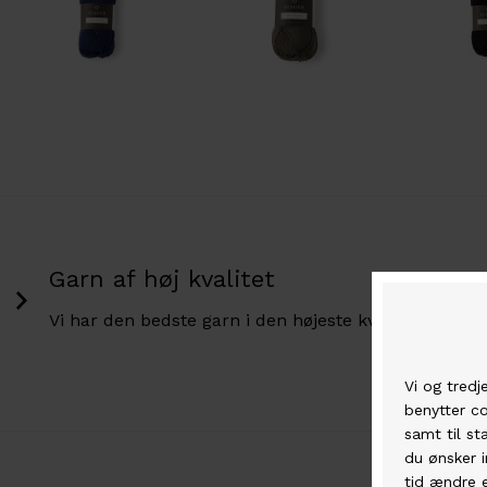
Garn af høj kvalitet
Vi har den bedste garn i den højeste kvalitet.