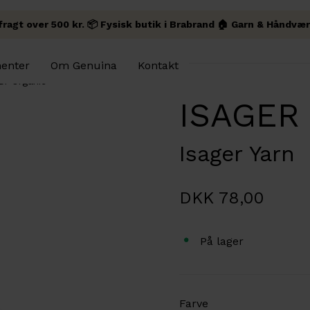
 fragt over 500 kr. 📦 Fysisk butik i Brabrand 🏠 Garn & Håndvær
enter
Om Genuina
Kontakt
r Organic
ISAGER 
Isager Yarn
DKK 78,00
På lager
Farve