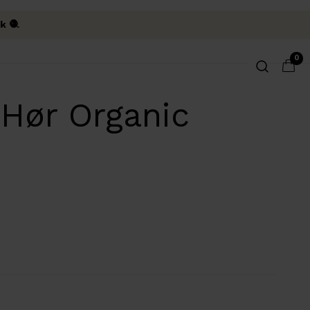
k 🧶
0
Hør Organic