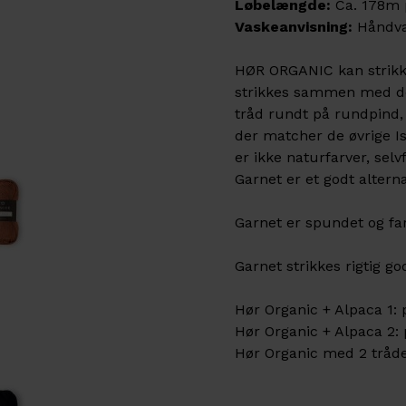
Løbelængde:
Ca. 178m 
Vaskeanvisning:
Håndvas
HØR ORGANIC kan strikkes
strikkes sammen med de 
tråd rundt på rundpind, d
der matcher de øvrige I
er ikke naturfarver, sel
Garnet er et godt alterna
Garnet er spundet og farv
Garnet strikkes rigtig g
Hør Organic + Alpaca 1: 
Hør Organic + Alpaca 2: 
Hør Organic med 2 tråde: