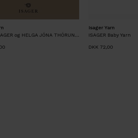
rn
Isager Yarn
HELGA ISAGER og HELGA JÓNA THÓRUNNARDÓTTIR, Handcraft
ISAGER Baby Yarn
00
DKK 72,00