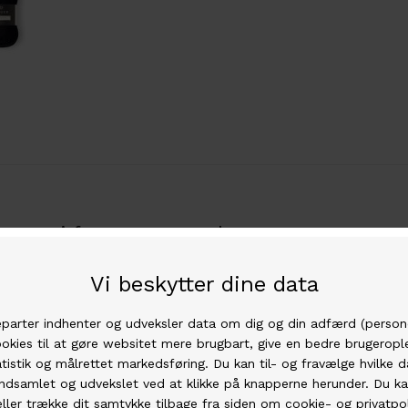
Fri fragt over 500 kr
Hos os er der fri fragt ved køb for mere end 500
kr.