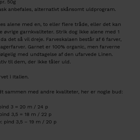
pr. 50g
k anbefales, alternativt skånsomt uldprogram.
 alene med en, to eller flere tråde, eller det kan
øvrige garnkvaliteter. Strik dog ikke alene med 1
a det så vil dreje. Farveskalaen består af 6 farver,
sagerfarver. Garnet er 100% organic, men farverne
vfølgelig med undtagelse af den ufarvede Linen.
tiv til dem, der ikke tåler uld.
et i Italien.
odt sammen med andre kvaliteter, her er nogle bud:
pind 3 = 20 m / 24 p
pind 3,5 = 18 m / 22 p
 pind 3,5 – 19 m / 20 p