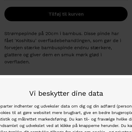
Strømpepinde på 20cm i bambus. Disse pinde har
fået 'Koshitsu' overfladebehandlingen, som gør de i
forvejen stærke bambuspinde endnu stærkere,
glattere og giver dem en smuk mørk glød i
overfladen.
Garn af høj kvalitet
Vi har den bedste garn i den højeste kvalitet.