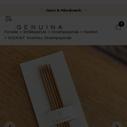
Fysisk butik i Brabrand
Fri fragt over 500 kr.
Garn & Håndværk
0
Forside
Strikkepinde
Strømpepinde
Seeknit
SEEKNIT Koshitsu Strømpepinde