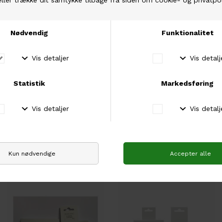
Fri fragt over 500 kr
Hos os er der fri fragt ved køb for mere end 500
kr.
Fysisk butik
Besøg vores fysiske butik i Brabrand, Aarhus.
Andre købte også