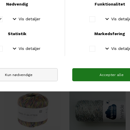
Filcolana
Rico
FILCOLANA Paia
RICO Glamorous Glitter
DKK 119,00
DKK 57,00
DKK 83,30