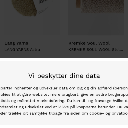
Lang Yarns
Kremke Soul Wool
LANG YARNS Astra
KREMKE SOUL WOOL Stellaris
DKK 115,00
DKK 70,00