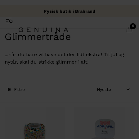
Fysisk butik i Brabrand
Fri fragt over 500 kr.
Garn & Håndværk
0
Glimmertråde
...når du bare vil have det der lidt ekstra! Til jul og
nytår, skal du strikke glimmer i alt!
Filtre