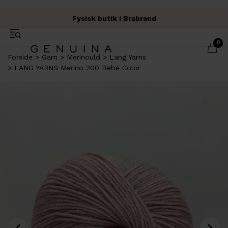
Fysisk butik i Brabrand
Fri fragt over 500 kr.
Garn & Håndværk
0
Forside
Garn
Merinould
Lang Yarns
LANG YARNS Merino 200 Bebé Color