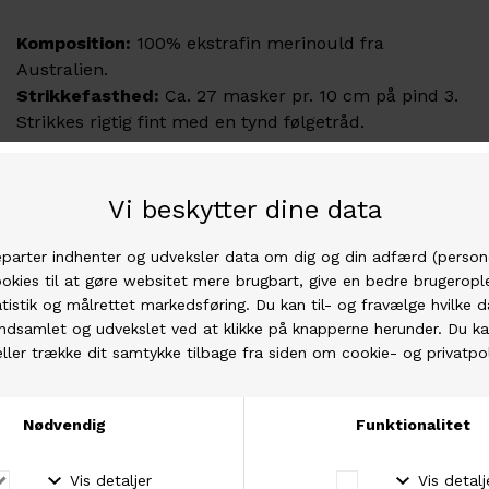
Komposition:
100% ekstrafin merinould fra
Australien.
Strikkefasthed:
Ca. 27 masker pr. 10 cm på pind 3.
Strikkes rigtig fint med en tynd følgetråd.
Løbelængde:
Ca. 203m pr. 50g
Vaskeanvisning:
Tåler vask ved 30 grader med
uldsæbe
Superblød ekstrafin merinould med det fineste
farveskift. I den fysiske garnbutik er det altid de her
nøgler de yngste kunder drages mod. og garnet er
også helt perfekt til børnestrik.\
Garnet kommer fra Australien og er garanteret
mulesing-fri