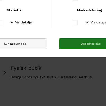
Garn af høj kvalitet
Vi har den bedste garn i den højeste kvalitet.
Fri fragt over 500 kr
Hos os er der fri fragt ved køb for mere end 500
kr.
Fysisk butik
Besøg vores fysiske butik i Brabrand, Aarhus.