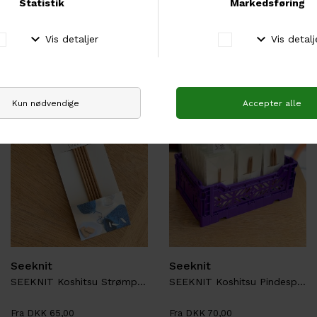
DKK 79,00
DKK 195,00
Seeknit
Seeknit
SEEKNIT Koshitsu Strømpepinde
SEEKNIT Koshitsu Pindespidser
Fra DKK 65,00
Fra DKK 70,00