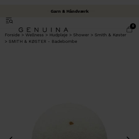
Fysisk butik i Brabrand
Fri fragt over 500 kr.
Garn & Håndværk
0
Forside
Wellness
Hudpleje
Shower
Smith & Køster
SMITH & KØSTER - Badebombe