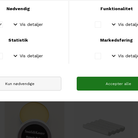
Fysisk butik
Besøg vores fysiske butik i Brabrand, Aarhus.
Andre købte også