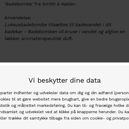
'Badebombe' fra Smith & Køster.
Anvendelse:
Luksusbadebombe tilsættes til badevandet i dit
badekar - Badebomben vil bruse i vandet og afgive en
lækker aromaterapeutisk duft.
Garn af høj kvalitet
Vi har den bedste garn i den højeste kvalitet.
Fri fragt over 500 kr
Hos os er der fri fragt ved køb for mere end 500
kr.