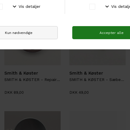
Smith & Køster
Smith & Køster
SMITH & KØSTER - Repair Balm
SMITH & KØSTER - Sæbepose
DKK 89,00
DKK 49,00