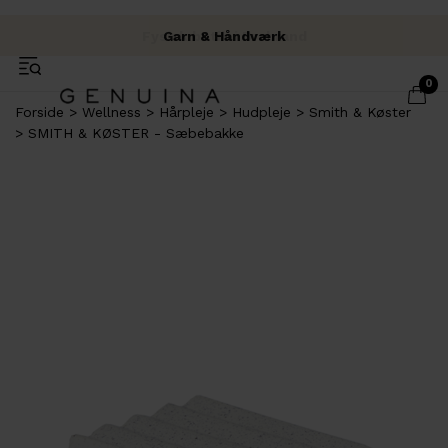
Fysisk butik i Brabrand
Fri fragt over 500 kr.
Garn & Håndværk
0
Forside
Wellness
Hårpleje
Hudpleje
Smith & Køster
SMITH & KØSTER - Sæbebakke