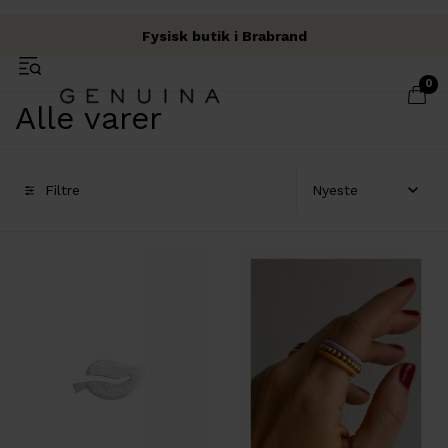
Fysisk butik i Brabrand
Fri fragt over 500 kr.
Garn & Håndværk
0
Alle varer
Filtre