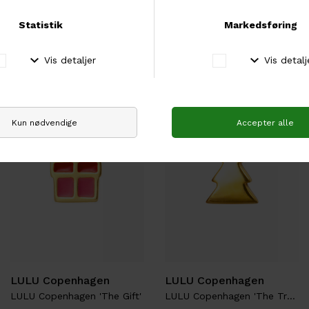
LULU Copenhagen 'The Cane'
ISAGER Sock
DKK 150,00
Fra DKK 65,00
LULU Copenhagen
LULU Copenhagen
LULU Copenhagen 'The Gift'
LULU Copenhagen 'The Tree'