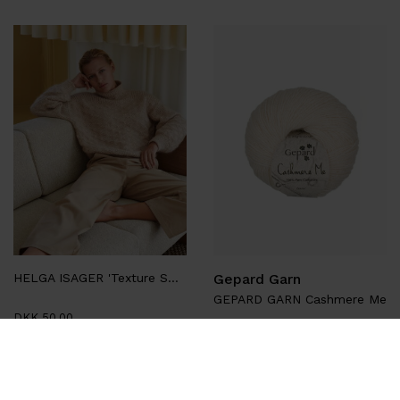
HELGA ISAGER 'Texture Sweater'
Gepard Garn
GEPARD GARN Cashmere Me
DKK 50,00
DKK 129,00