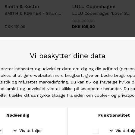
Smith & Køster
LULU Copenhagen
SMITH & KØSTER - Shampoobar
LULU Copenhagen 'Love' Silver
DKK 200,00
DKK 119,00
DKK 105,00
LULU Copenhagen
Isager Yarn