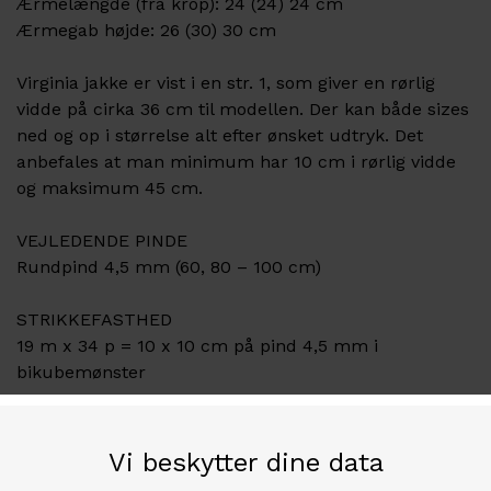
Ærmelængde (fra krop): 24 (24) 24 cm
Ærmegab højde: 26 (30) 30 cm
Virginia jakke er vist i en str. 1, som giver en rørlig
vidde på cirka 36 cm til modellen. Der kan både sizes
ned og op i størrelse alt efter ønsket udtryk. Det
anbefales at man minimum har 10 cm i rørlig vidde
og maksimum 45 cm.
VEJLEDENDE PINDE
Rundpind 4,5 mm (60, 80 – 100 cm)
STRIKKEFASTHED
19 m x 34 p = 10 x 10 cm på pind 4,5 mm i
bikubemønster
MATERIALER
Farve A:
150 (200) 200 g Isager Tweed fv Sand