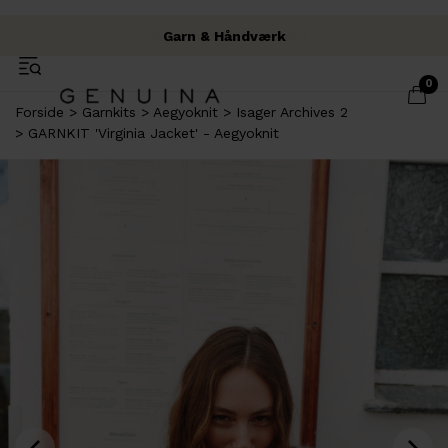
Fysisk butik i Brabrand
Fri fragt over 500 kr.
Garn & Håndværk
0
Forside
Garnkits
Aegyoknit
Isager Archives 2
GARNKIT 'Virginia Jacket' - Aegyoknit