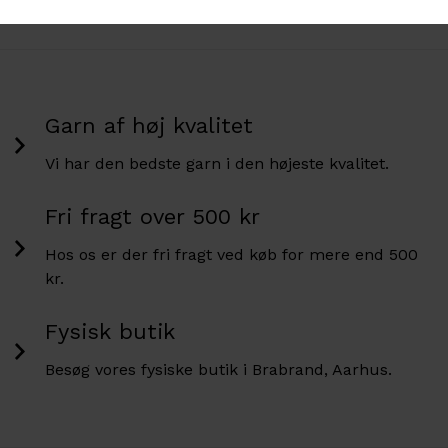
Garn af høj kvalitet
Vi har den bedste garn i den højeste kvalitet.
Fri fragt over 500 kr
Hos os er der fri fragt ved køb for mere end 500
kr.
Fysisk butik
Besøg vores fysiske butik i Brabrand, Aarhus.