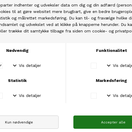
75 (100) 100 g Isager Silk Mohair fv 6 RMS
De to tråde strikkes sammen
Farve B:
150 (200) 200 g Isager Tweed fv Navy
75 (100) 100 g Isager Silk Mohair fv 47
De to tråde strikkes sammen
KONSTRUKTION
Der startes med at slå masker op i bunden af ryggens
bund. Herefter strikkes der lige op, hvor der laves
masker til begge ærmer, som strikkes samtidigt med
ryggen. Senere lukkes der af til nakke, og hver
skulder/forstykke/ærme strikkes separat. Jakken syes
sammen i siderne og ærmer til sidst efter vask og
blok.