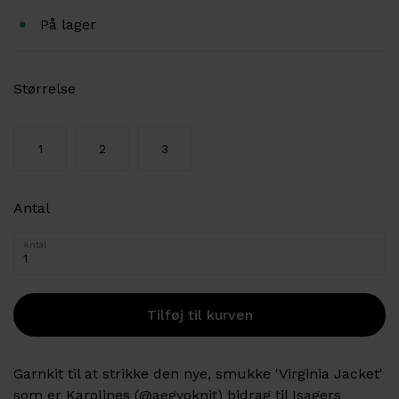
På lager
Størrelse
1
2
3
Antal
Antal
Garnkit til at strikke den nye, smukke 'Virginia Jacket'
som er Karolines (@aegyoknit) bidrag til Isagers