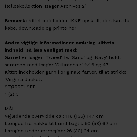
fælleskollektion 'Isager Archives 2'
Bemærk:
Kittet indeholder IKKE opskrift, den kan du
købe, downloade og printe
her
Andre vigtige informationer omkring kittets
indhold, så læs venligst med:
Garnet er Isager 'Tweed' fv. 'Sand' og 'Navy' holdt
sammen med Isager 'Silkmohair' fv' 6 og 47
Kittet indeholder garn i originale farver, til at strikke
'Virginia Jacket'.
STØRRELSER
1 (2) 3
MÅL
Vejledende overvidde ca.: 116 (135) 147 cm
Længde fra nakke til bund bagtil: 50 (58) 62 cm
Længde under ærmegab: 26 (30) 34 cm