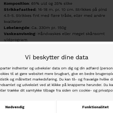
Komposition
:
65% uld og 35% silke
Strikkefasthed
: 16-18 m. pr. 10 cm. Strikkes på pind
4.5-5. Strikkes fint med flere tråde, eller med andre
kvaliteter
Løbelængde
: Ca. 330m pr. 150g
Vaskeanvisning
: Håndvaskes eller meget skånsomt
uldprogram
Haunui Silk (udtales Hoo-noo-ee og oversættes til
"vindenes sted") er en naturlig blanding af rå
morbærsilke og unik blandet Haunui merinould fra
Taranui-gården i New Zealand.
Garnet er entrådet og ujævnt spundet, hvilket giver
en meget levende og rustik tekstur i det færdige strik.
Garnet er ufarvet, hvilket betyder at garnet har uldes
naturlige farve. Derfor vil de enkelte lots afvige, men
kan fint blandes indbyrdes, hvilket blot vil medvirke til
at forstærke det naturlige udtryk.