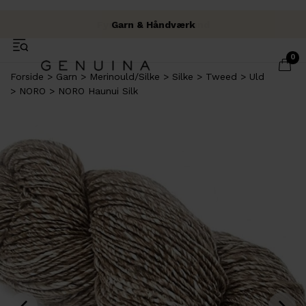
Fysisk butik i Brabrand
Fri fragt over 500 kr.
Garn & Håndværk
0
Forside
Garn
Merinould/Silke
Silke
Tweed
Uld
NORO
NORO Haunui Silk