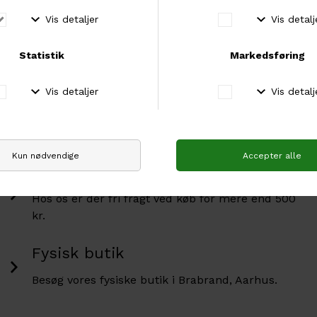
Garn af høj kvalitet
Vi har den bedste garn i den højeste kvalitet.
Fri fragt over 500 kr
Hos os er der fri fragt ved køb for mere end 500
kr.
Fysisk butik
Besøg vores fysiske butik i Brabrand, Aarhus.