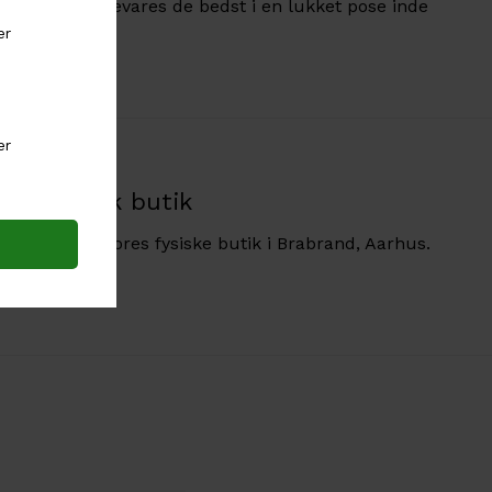
 smykker opbevares de bedst i en lukket pose inde
Fysisk butik
Besøg vores fysiske butik i Brabrand, Aarhus.