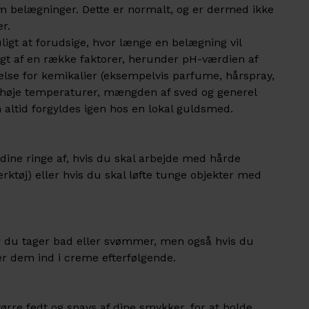
um belægninger. Dette er normalt, og er dermed ikke
er.
igt at forudsige, hvor længe en belægning vil
igt af en række faktorer, herunder pH-værdien af
lse for kemikalier (eksempelvis parfume, hårspray,
, høje temperaturer, mængden af sved og generel
altid forgyldes igen hos en lokal guldsmed.
 dine ringe af, hvis du skal arbejde med hårde
rktøj) eller hvis du skal løfte tunge objekter med
r du tager bad eller svømmer, men også hvis du
r dem ind i creme efterfølgende.
tørre fedt og snavs af dine smykker, for at holde