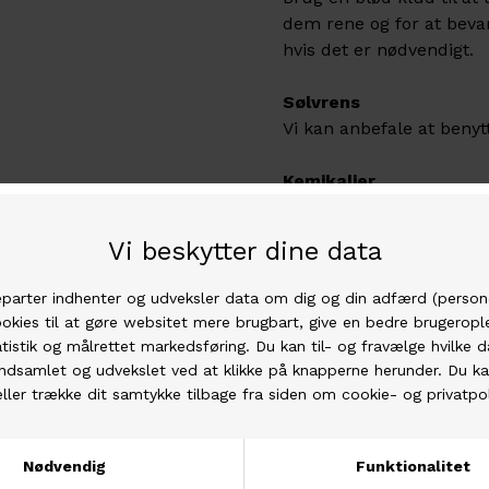
dem rene og for at beva
hvis det er nødvendigt.
Sølvrens
Vi kan anbefale at benyt
Kemikalier
Tag dine smykke af inden
meget skadeligt for smy
Sport
Tag dine smykke af når 
Sollys & luftfugtighed
Undgå at opbevare dine 
fugtighed f.eks. badevær
Opbevaring