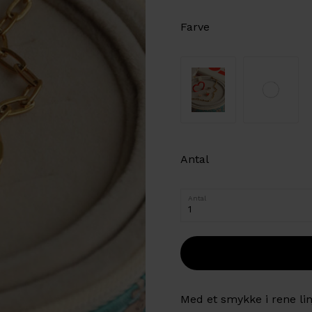
Farve
Antal
Antal
Med et smykke i rene lin