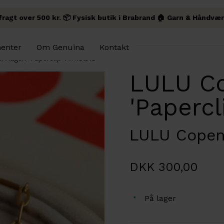
 fragt over 500 kr. 📦 Fysisk butik i Brabrand 🏠 Garn & Håndvær
enter
Om Genuina
Kontakt
nhagen 'Paperclip' Armbånd
LULU C
'Paperc
LULU Cope
DKK 300,00
På lager