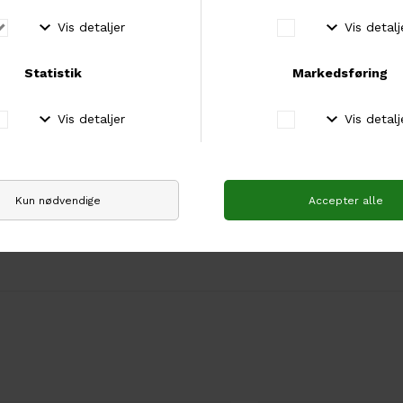
Når du ikke bruger dine
i smykkeæsken.
Fri fragt over 500 kr
Hos os er der fri fragt ved køb for mere end 500
kr.