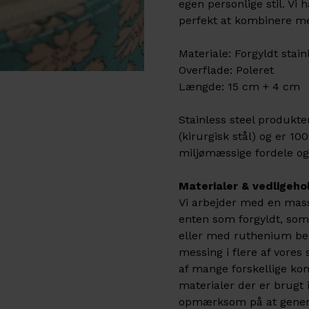
egen personlige stil. Vi 
perfekt at kombinere med
Materiale: Forgyldt stain
Overflade: Poleret
Længde: 15 cm + 4 cm
Stainless steel produkt
(kirurgisk stål) og er 1
miljømæssige fordele og 
Materialer & vedligeho
Vi arbejder med en masse
enten som forgyldt, som 
eller med ruthenium bel
messing i flere af vore
af mange forskellige ko
materialer der er brugt i
opmærksom på at generel