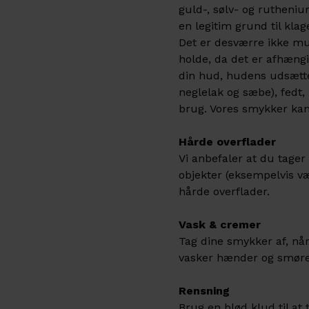
guld-, sølv- og rutheni
en legitim grund til klag
Det er desværre ikke mul
holde, da det er afhæng
din hud, hudens udsætte
neglelak og sæbe), fedt
brug. Vores smykker kan 
Hårde overflader
Vi anbefaler at du tager
objekter (eksempelvis væ
hårde overflader.
Vask & cremer
Tag dine smykker af, nå
vasker hænder og smøre
Rensning
Brug en blød klud til at 