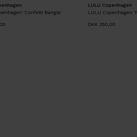
penhagen
LULU Copenhagen
enhagen 'Confetti Bangle'
LULU Copenhagen 'F
00
DKK 350,00