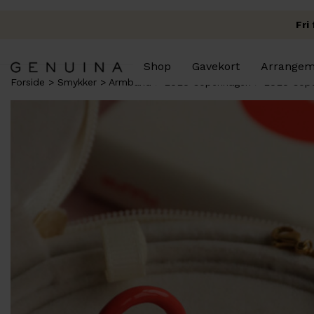
Fri
Shop
Gavekort
Arrangem
Forside
Smykker
Armbånd
LULU Copenhagen
LULU Cope