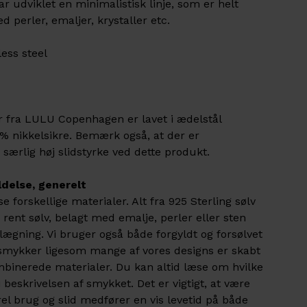
har udviklet en minimalistisk linje, som er helt
 perler, emaljer, krystaller etc.
less steel
er fra LULU Copenhagen er lavet i ædelstål
00% nikkelsikre. Bemærk også, at der er
særlig høj slidstyrke ved dette produkt.
ldelse, generelt
 forskellige materialer. Alt fra 925 Sterling sølv
rent sølv, belagt med emalje, perler eller sten
ægning. Vi bruger også både forgyldt og forsølvet
s smykker ligesom mange af vores designs er skabt
mbinerede materialer. Du kan altid læse om hvilke
 beskrivelsen af smykket. Det er vigtigt, at være
 brug og slid medfører en vis levetid på både