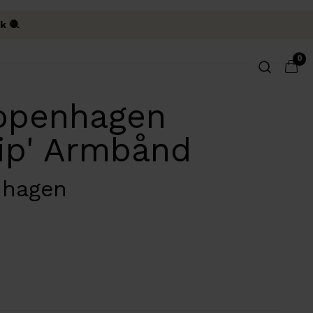
k 🧶
0
openhagen
lip' Armbånd
nhagen