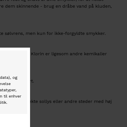
re dem skinnende - brug en dråbe vand på kluden,
te sølvrens, men kun for ikke-forgyldte smykker.
 du gør rent. Klorin er ligesom andre kemikalier
kker.
du dyrker sport.
smykker i direkte sollys eller andre steder med høj
elset.