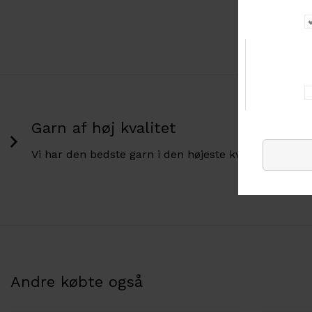
Garn af høj kvalitet
Vi har den bedste garn i den højeste kvalitet.
Andre købte også