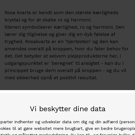
Rosa kvarts er kendt som den største kærligheds
krystal og for at skabe ro og harmoni.
Stenen symboliserer kærlighed, ro og harmoni. Den
lærer dig tilgivelse og giver dig en dyb følelse af
tryghed. Rosakvarts er en 'hjertesten' og den kan
anvendes overalt på kroppen, hvor du føler behov for
det. Det betyder at selvom plejeprodukterne her, i
udgangspunktet er 'beregnet' til ansigtet - kan du i
princippet bruge dem overalt på kroppen - og du vil
med sikkerhed opnå et positivt resultat.
Øjnmassage Pennen:
Øjenmassage Pen er en elektronisk pen med Rosa
Kvarts og guld 'look', som med sine blide vibrationer,
(6000 per minut) giver stimulerende massage rundt
om øjnene. Den anbefales til at påsmøring af
ansigtsprodukter, for at nå dybere ind i huden.