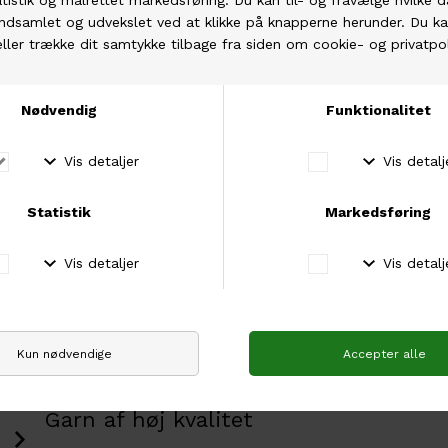
Massage omkring øjnene
Udglatter huden
Forebygger linjer og rynker
Øger blodcirkulationen
Reducerer ansigtshævelser
Giver kølende effekt
Der skal bruges et AA batteri, som ikke medfølger i
æsken, vi anbefaler et genopladelig batteri.
Leveres i en økologisk bomuldspose samt en æske af
genbrugspap.
Garn af høj kvalitet