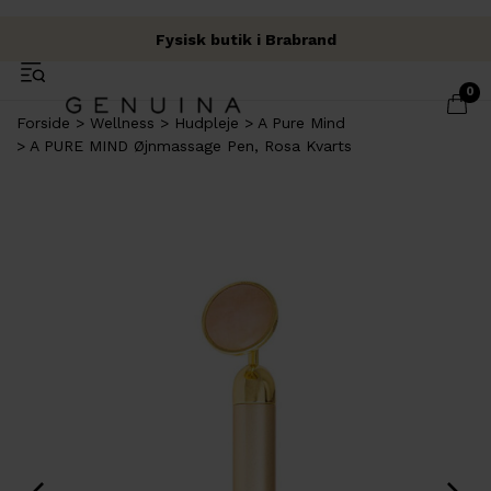
Fysisk butik i Brabrand
Fri fragt over 500 kr.
Garn & Håndværk
0
Forside
Wellness
Hudpleje
A Pure Mind
A PURE MIND Øjnmassage Pen, Rosa Kvarts