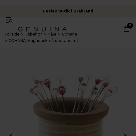
Fysisk butik i Brabrand
Fri fragt over 500 kr.
Garn & Håndværk
0
Forside
Tilbehør
Nåle
Cohana
COHANA Magnetisk nåleholdersæt