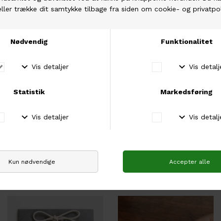
Fri fragt over 500 kr
Hos os er der fri fragt ved køb for mere end 500
kr.
Fysisk butik
Besøg vores fysiske butik i Brabrand, Aarhus.
Andre købte også