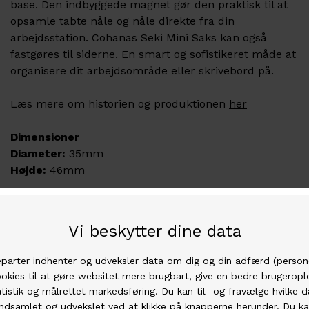
base. Den indbyggede magnet gør den praktisk til at
opsamle tabte nåle og nåle direkte fra din
arbejdsstation. Cohanas Seki Mini Saks kan også
fastgøres til siderne. En smart og sofistikeret måde at
organisere dit arbejdsområde eller skrivebord på.
Læs mere om historien og produktionen
her
Dimensioner
Diameter:
35mm
Højde:
46mm
Garn af høj kvalitet
Vi har den bedste garn i den højeste kvalitet.