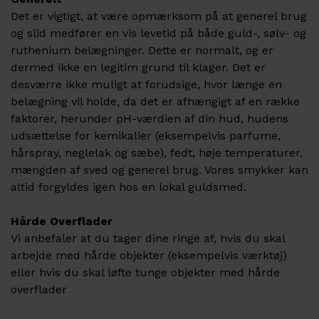
Det er vigtigt, at være opmærksom på at generel brug
og slid medfører en vis levetid på både guld-, sølv- og
ruthenium belægninger. Dette er normalt, og er
dermed ikke en legitim grund til klager. Det er
desværre ikke muligt at forudsige, hvor længe en
belægning vil holde, da det er afhængigt af en række
faktorer, herunder pH-værdien af din hud, hudens
udsættelse for kemikalier (eksempelvis parfume,
hårspray, neglelak og sæbe), fedt, høje temperaturer,
mængden af sved og generel brug. Vores smykker kan
altid forgyldes igen hos en lokal guldsmed.
Hårde Overflader
Vi anbefaler at du tager dine ringe af, hvis du skal
arbejde med hårde objekter (eksempelvis værktøj)
eller hvis du skal løfte tunge objekter med hårde
overflader