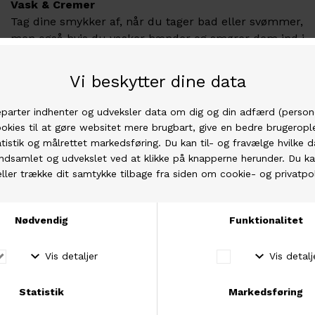
Vask & Cremer
Tag dine smykker af, når du tager bad eller svømmer,
men også hvis du vasker hænder og smører dem ind i
creme efterfølgende.
Rensning
Brug en blød klud til at tørre fedt og snavs af dine
smykker, for at holde dem rene og for at bevare dem
skinnende - brug en dråbe vand på kluden, hvis det
er nødvendigt.
Sølvrens
Vi kan anbefale at benytte sølvrens, men kun for
ikke-forgyldte smykker.
Kemikalier
Tag dine smykke af inden du gør rent. Klorin er
ligesom andre kemikalier meget skadeligt for
smykker.