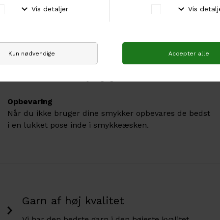
Sport
Tag dine smykke af når du dyrker sport.
Sollys & Luftfugtighed
Undgå at opbevare dine smykker i direkte sollys eller
andre steder med høj fugtighed f.eks. badeværelset.
Opbevaring
Når du ikke bruger dine smykker opbevares de bedst
i en lukket pose inde i smykkeæsken.
Garn af høj kvalitet
Vi har den bedste garn i den højeste kvalitet.