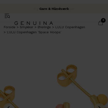
Fysisk butik i Brabrand
Fri fragt over 500 kr.
Garn & Håndværk
0
Forside
Smykker
Øreringe
LULU Copenhagen
LULU Copenhagen 'Space Hoops'