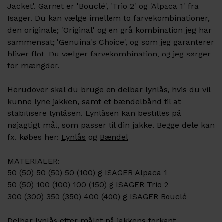
Jacket'. Garnet er 'Bouclé', 'Trio 2' og 'Alpaca 1' fra
Isager. Du kan vælge imellem to farvekombinationer,
den originale; 'Original' og en grå kombination jeg har
sammensat; 'Genuina's Choice', og som jeg garanterer
bliver flot. Du vælger farvekombination, og jeg sørger
for mængder.
Herudover skal du bruge en delbar lynlås, hvis du vil
kunne lyne jakken, samt et bændelbånd til at
stabilisere lynlåsen. Lynlåsen kan bestilles på
nøjagtigt mål, som passer til din jakke. Begge dele kan
fx. købes her:
Lynlås
og
Bændel
MATERIALER:
50 (50) 50 (50) 50 (100) g ISAGER Alpaca 1
50 (50) 100 (100) 100 (150) g ISAGER Trio 2
300 (300) 350 (350) 400 (400) g ISAGER Bouclé
Delbar lynlås efter målet på jakkens forkant