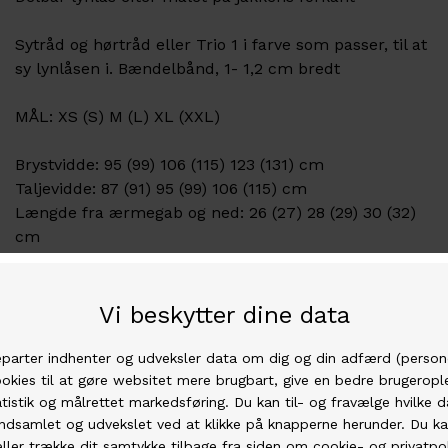
Sytråd og hørtråd eller Trio 1 i farve som passer, til at
sy lynlåsen i. Bændelbånd, 1- 1,2 cm bredt
MÅL: XS (S) M (L) XL (XXL)
Brystvidde: 95 (99) 106 (115) 123 (131) cm
Taljevidde: 87 (91) 95 (99) 106 (115) cm
Længde fra ærmegab og ned: 26 (27) 28 (29) 30 (32)
cm
Længde bag fra midt hals og ned (uden krave): 49 (51)
53 (55) 56 (58) cm
Raglan højde for/bag: 21/23 (22/24) 23/25 (24/26)
25/27 (26/28) cm
Ærmelængde under ærme: 44 (45) 46 (47) 47 (47) cm
Overarmsvidde: 37 (38) 41 (44) 45 (47) cm
Håndledsvidde: 18 (19) 19 (20) 21 (22) cm