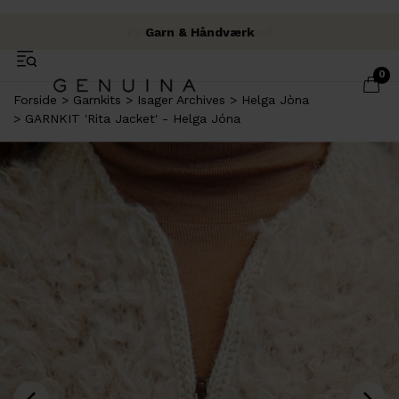
Fysisk butik i Brabrand
Fri fragt over 500 kr.
Garn & Håndværk
0
Forside
Garnkits
Isager Archives
Helga Jòna
GARNKIT 'Rita Jacket' - Helga Jóna