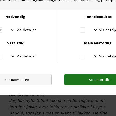
VEJLEDENDE PINDE: 80 cm rundpind og
strømpepinde nr 2,5 og 3 (strømpepinde kan
undlades ved at bruge magic loop-teknikken)
STRIKKEFASTHED: 10 x 10 cm = 32 m og 50 p i rib,
strikket på pinde nr 2,5 med Isager Trio 2 og Isager
Alpaca 1 holdt sammen. 10 x 10 cm = 14 m og 26 p i
Løkkemønster, strikket på p nr 3 med Isager Bouclé.
Helga Jóna Thórunnardóttir skriver om designet:
RITA Jacket er mit bidrag til ISAGER ARCHIVES.
Inspirationen er fundet i Åse Lund Jensens
strikkeopskrift “PJUSK Battlejakke", som hun
lavede i 1974. Jeg har altid været fascineret af den
jakke, af løkkestrik og af den smukke håndtegning,
Åse lavede af den.
Jeg har nyfortolket jakken i en let udgave af en
bomber jakke, hvor løkkerne er strikket i Isager
Bouclé, som jeg synes er skabt til jakken. De fine