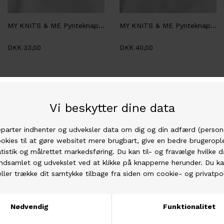
MY KNITS & ME Pynteknap, 'Bling' med sort sten
MY KNITS & ME Pynteknap, 'Bling' med perle
DKK 33,00
DKK 40,00