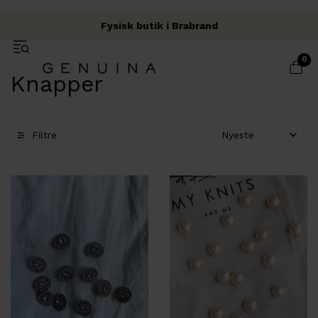
Fysisk butik i Brabrand
Fri fragt over 500 kr.
Garn & Håndværk
0
Knapper
Filtre