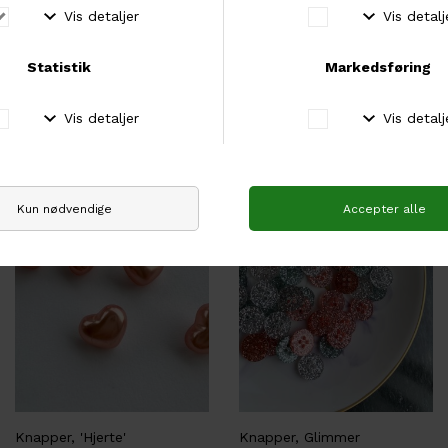
Fine Detail
Knapper, 'Lilje'
FINE DETAIL Glasknapper
DKK 10,00
Fra DKK 35,00
Knapper, 'Hjerte'
Knapper, Glimmer