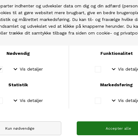
Sysleriget
Filcolana
SYSLERIGET Silkmohair
FILCOLANA Tilia
Fra DKK 154,00
DKK 85,00
Permin
Rico