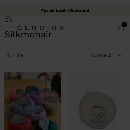
Fysisk butik i Brabrand
Fri fragt over 500 kr.
Garn & Håndværk
0
Silkmohair
Filtre