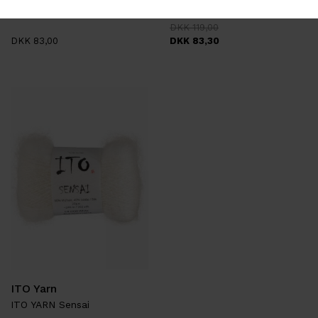
PERMIN Angel
RICO Glamorous Glitter
DKK 119,00
DKK 83,00
DKK 83,30
ITO Yarn
ITO YARN Sensai