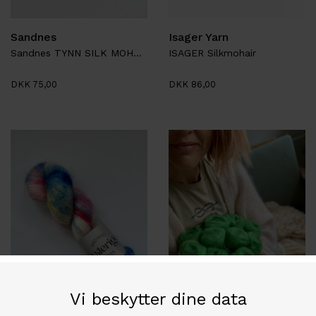
Sandnes
Isager Yarn
Sandnes TYNN SILK MOHAIR
ISAGER Silkmohair
DKK 75,00
DKK 86,00