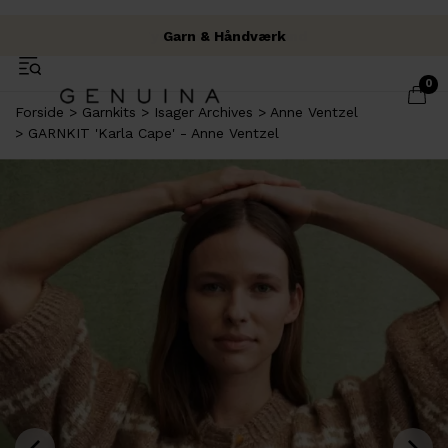
Fysisk butik i Brabrand
Fri fragt over 500 kr.
Garn & Håndværk
0
Forside
Garnkits
Isager Archives
Anne Ventzel
GARNKIT 'Karla Cape' - Anne Ventzel