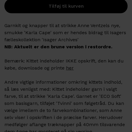
G
arnkit
og knapper
til at strikke Anne Ventzels nye,
smukke 'Karla Cape' som er hendes bidrag til Isagers
fælleskollektion 'Isager Archives'
NB: Aktuelt er den brune version i restordre.
Bemærk:
Kittet indeholder IKKE opskrift, den kan du
købe, downloade og printe
her
Andre vigtige informationer omkring kittets indhold,
så læs venligst med:
Kittet indeholder garn i valgt
farve, til at strikke 'Karla Cape'. Garnet er 'ECO Soft'
som basisgarn, tilføjet 'Tvinni' som følgetråd. Du kan
vælge imellem de to farvekombinationer, som Anne
selv viser i opskriften i de præcise farver. Herudover
medfølger aflange træknapper på 40mm tilsvarende
dem Anne har monteret på sin version.