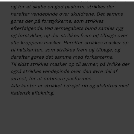
og for at skabe en god pasform, strikkes der
herefter vendepinde over skuldrene. Det samme
gøres der på forstykkerne, som strikkes
efterfølgende. Ved ærmegabets bund samles ryg
og forstykker, og der strikkes frem og tilbage over
alle kroppens masker. Herefter strikkes masker op
til halskanten, som strikkes frem og tilbage, og
derefter gøres det samme med forkanterne.
Til sidst strikkes masker op til ærmer, på hvilke der
også strikkes vendepinde over den øvre del af
ærmet, for at optimere pasformen.
Alle kanter er strikket i drejet rib og afsluttes med
italiensk aflukning.