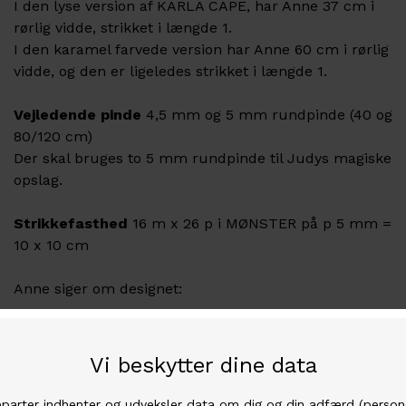
I den lyse version af KARLA CAPE, har Anne 37 cm i
rørlig vidde, strikket i længde 1.
I den karamel farvede version har Anne 60 cm i rørlig
vidde, og den er ligeledes strikket i længde 1.
Vejledende pinde
4,5 mm og 5 mm rundpinde (40 og
80/120 cm)
Der skal bruges to 5 mm rundpinde til Judys magiske
opslag.
Strikkefasthed
16 m x 26 p i MØNSTER på p 5 mm =
10 x 10 cm
Anne siger om designet:
Inspiration er fundet i Åse Lund Jensens
strikkeopskrifter fra 50erne, 60erne og 70erne.
Den specifikke opskrift jeg har taget
udgangspunkt i, hedder Brikker, og er en kappe