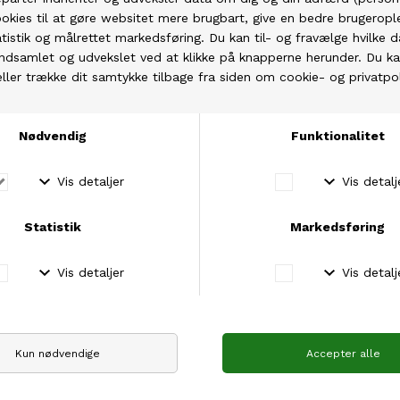
med tilhørende hue. Jeg blev ved første øjekast
tiltrukket af det grafiske mønster i vævestrik, som
jeg her har valgt at lave en nyfortolkning af. Jeg
kan godt lide tanken om en kappe, som man tager
ud over sit tøj. Rent funktionelt synes jeg dog, at
en kappe er lidt besværlig i praksis, når man suser
ud i hverdagen, og tøjet bare skal sidde. Derfor har
jeg valgt at forvandle den til en mere “styret"
form, nemlig en rummelig cardigan med
halværme.
Vævestrik er en enkel teknik, som gør det muligt
at strikke et flerfarvet mønster uden at strikke
med flere farver samtidig.
Det betyder, at det som syner som fairisle strik på
dette projekt, blot strikkes med én farve ad
gangen, hvilket letter på sværhedsgraden.
Cardiganen strikkes oppefra og ned, og er
monteringsfri. Først strikkes ryggens bærestykke,