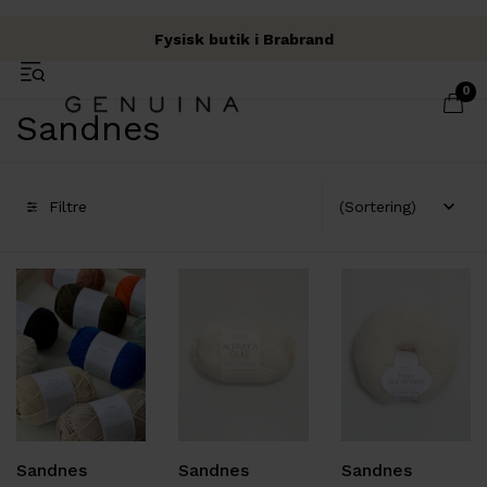
Fysisk butik i Brabrand
Fri fragt over 500 kr.
Garn & Håndværk
0
Sandnes
Filtre
Sandnes
Sandnes
Sandnes