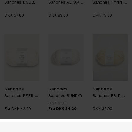
Sandnes DOUBLE SUNDAY
Sandnes ALPAKKASILKE
Sandnes TYNN SILK MOHAIR
DKK 57,00
DKK 89,00
DKK 75,00
Sandnes
Sandnes
Sandnes
Sandnes PEER GYNT
Sandnes SUNDAY
Sandnes FRITIDSGARN
DKK 57,00
Fra DKK 42,00
Fra DKK 34,20
DKK 39,00