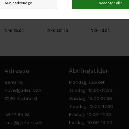
Sandnes
Sandnes
Sandnes
Sandnes PERFECT
Sandnes CASHMERE
Sandnes ATLAS
DKK 39,00
DKK 139,00
DKK 49,00
Adresse
Åbningstider
Genuina
Mandag: Lukket
Hovedgaden 52A
Tirsdag: 13.00-17.30
8220 Brabrand
Onsdag: 13.00-17.30
Torsdag: 13.00-17.30
40 17 65 63
Fredag: 12.00-17.00
sara@genuina.dk
Lørdag: 10.00-14.00