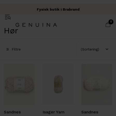
Fysisk butik i Brabrand
Fri fragt over 500 kr.
Garn & Håndværk
0
Hør
Filtre
Sandnes
Isager Yarn
Sandnes