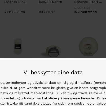
Sandnes LINE
ISAGER Merilin
Sandnes TYNN LINE
DKK 45,00
Fra DKK 25,20
DKK 66,00
Fra DKK 27,00
Isager Yarn
Isager Yarn
Gepard Garn
ISAGER Trio 2
ISAGER Trio 1
GEPARD GARN Hør Silke
DKK 70,00
DKK 70,00
DKK 105,00