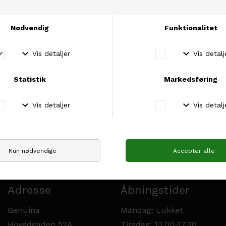
Isager Yarn
Permin
ISAGER Hør Organic
PERMIN Iris
DKK 78,00
DKK 44,00
Adresse
Åbningstider
Genuina
Mandag: Lukket
Hovedgaden 52A
Tirsdag: 13.00-17.30